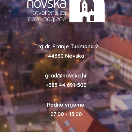
Trg dr. Franje Tuđmana 2
44330 Novska
grad@novska.hr
+385 44 691-500
Radno vrijeme:
07:00 - 15:00